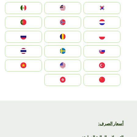
South Korea
Malay
Mexico
Nederland
Norge
Portugal
Polska
România
Россия
Slovensko
Ruoŧŧa
ไทย
Türkiye
United States
Vietnam
中国
中國香港特別行政區
أسعار الصرف: