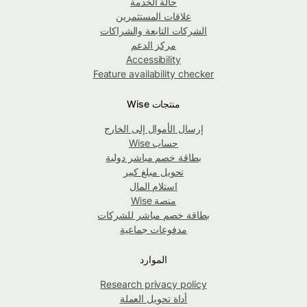
حالة الخدمة
علاقات المستثمرين
الشركات التابعة والشراكات
مركز الدعم
Accessibility
Feature availability checker
منتجات Wise
إرسال الأموال إلى الخارج
حساب Wise
بطاقة خصم مباشر دولية
تحويل مبلغ كبير
استلام المال
منصة Wise
بطاقة خصم مباشر للشركات
مدفوعات جماعية
الموارد
Research privacy policy
أداة تحويل العملة