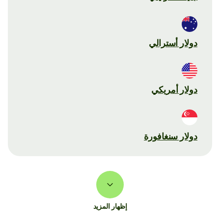
دولار أسترالي
دولار أمريكي
دولار سنغافورة
إظهار المزيد