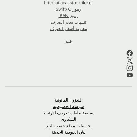
International stock ticker
رموز Swift/IC
رموز IBAN
تنبيهات سعر الصرف
مقارنة أسعار الصرف
تابعنا
الشؤون القانونية
سياسة الخصوصية
سياسة ملفات تعريف الارتباط
الشكاوى
خريطة الموقع حسب البلد
بيان العبودية الحديثة