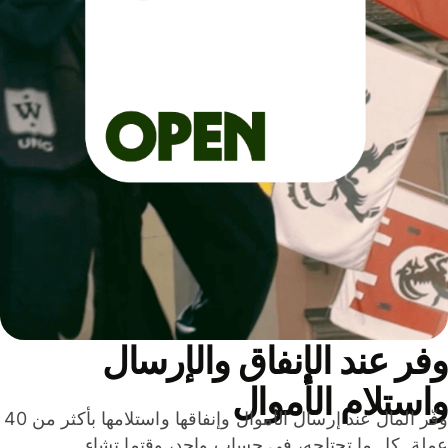
ر عند الإنفاق والإرسال
ستلام الأموال
وفّر المال عند إرسال الأموال وإنفاقها واستلامها بأكثر من 40
لة. كل ما تحتاجه، في حساب واحد، وقتما تشاء.