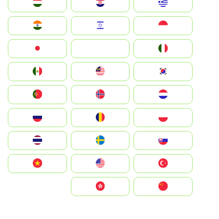
Greece
Hrvatska
Magyarország
Indonesia
Israel
India
Italia
JA
Japan
South Korea
Malay
Mexico
Nederland
Norge
Portugal
Polska
România
Россия
Slovensko
Ruoŧŧa
ไทย
Türkiye
United States
Vietnam
中国
中國香港特別行政區