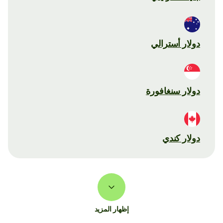
دولار أسترالي
دولار سنغافورة
دولار كندي
إظهار المزيد