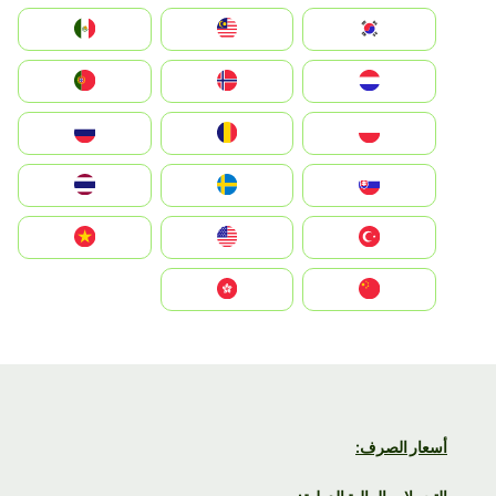
South Korea
Malay
Mexico
Nederland
Norge
Portugal
Polska
România
Россия
Slovensko
Ruoŧŧa
ไทย
Türkiye
United States
Vietnam
中国
中國香港特別行政區
أسعار الصرف: