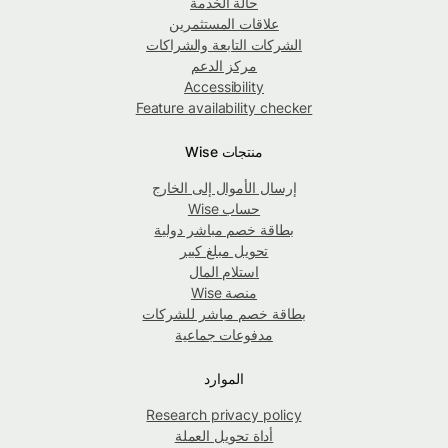
حالة الخدمة
علاقات المستثمرين
الشركات التابعة والشراكات
مركز الدعم
Accessibility
Feature availability checker
منتجات Wise
إرسال الأموال إلى الخارج
حساب Wise
بطاقة خصم مباشر دولية
تحويل مبلغ كبير
استلام المال
منصة Wise
بطاقة خصم مباشر للشركات
مدفوعات جماعية
الموارد
Research privacy policy
أداة تحويل العملة