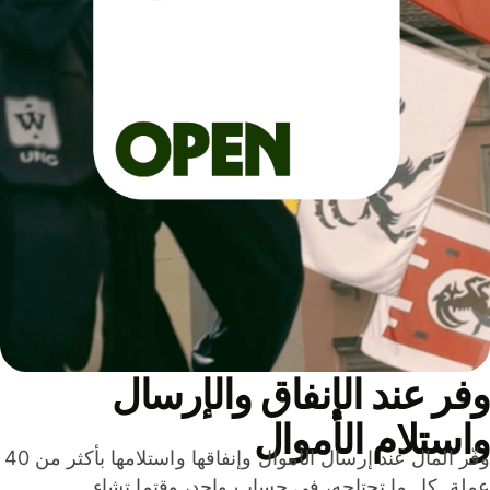
ر عند الإنفاق والإرسال
ستلام الأموال
وفّر المال عند إرسال الأموال وإنفاقها واستلامها بأكثر من 40
لة. كل ما تحتاجه، في حساب واحد، وقتما تشاء.