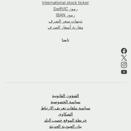
International stock ticker
رموز Swift/IC
رموز IBAN
تنبيهات سعر الصرف
مقارنة أسعار الصرف
تابعنا
الشؤون القانونية
سياسة الخصوصية
سياسة ملفات تعريف الارتباط
الشكاوى
خريطة الموقع حسب البلد
بيان العبودية الحديثة