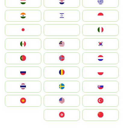
Greece
Hrvatska
Magyarország
Indonesia
Israel
India
Italia
JA
Japan
South Korea
Malay
Mexico
Nederland
Norge
Portugal
Polska
România
Россия
Slovensko
Ruoŧŧa
ไทย
Türkiye
United States
Vietnam
中国
中國香港特別行政區