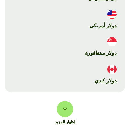
دولار أمريكي
دولار سنغافورة
دولار كندي
إظهار المزيد