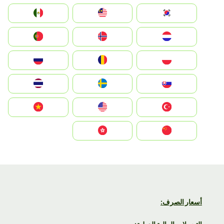
South Korea
Malay
Mexico
Nederland
Norge
Portugal
Polska
România
Россия
Slovensko
Ruoŧŧa
ไทย
Türkiye
United States
Vietnam
中国
中國香港特別行政區
أسعار الصرف: