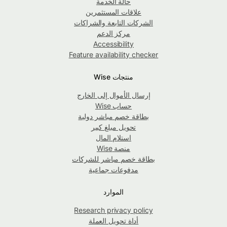
حالة الخدمة
علاقات المستثمرين
الشركات التابعة والشراكات
مركز الدعم
Accessibility
Feature availability checker
منتجات Wise
إرسال الأموال إلى الخارج
حساب Wise
بطاقة خصم مباشر دولية
تحويل مبلغ كبير
استلام المال
منصة Wise
بطاقة خصم مباشر للشركات
مدفوعات جماعية
الموارد
Research privacy policy
أداة تحويل العملة