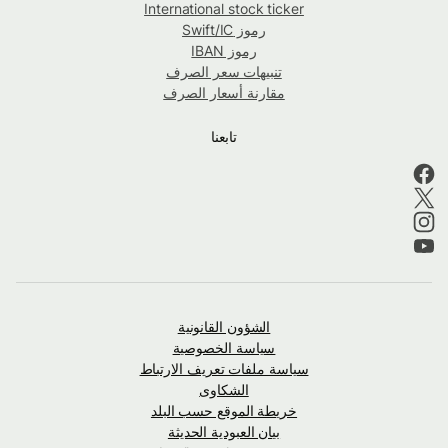
International stock ticker
رموز Swift/IC
رموز IBAN
تنبيهات سعر الصرف
مقارنة أسعار الصرف
تابعنا
الشؤون القانونية
سياسة الخصوصية
سياسة ملفات تعريف الارتباط
الشكاوى
خريطة الموقع حسب البلد
بيان العبودية الحديثة