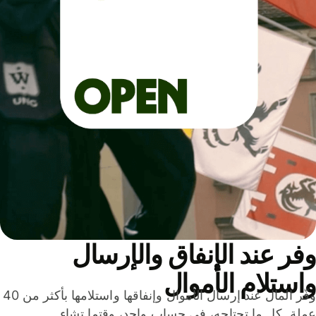
ر عند الإنفاق والإرسال
ستلام الأموال
وفّر المال عند إرسال الأموال وإنفاقها واستلامها بأكثر من 40
لة. كل ما تحتاجه، في حساب واحد، وقتما تشاء.