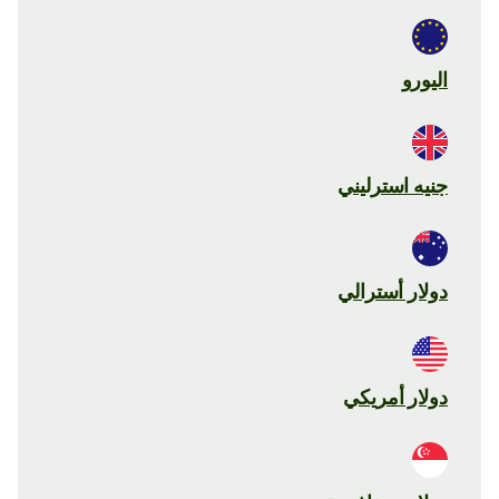
اليورو
جنيه استرليني
دولار أسترالي
دولار أمريكي