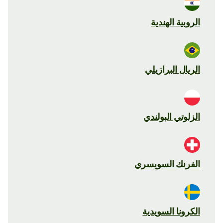
الروبية الهندية
الريال البرازيلي
الزلوتي البولندي
الفرنك السويسري
الكرونا السويدية