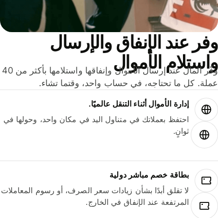
ر عند الإنفاق والإرسال
ستلام الأموال
وفّر المال عند إرسال الأموال وإنفاقها واستلامها بأكثر من 40
لة. كل ما تحتاجه، في حساب واحد، وقتما تشاء.
إدارة الأموال أثناء التنقل عالميًا.
احتفظ بعملاتك في متناول اليد في مكان واحد، وحولها في
ثوانٍ.
بطاقة خصم مباشر دولية
لا تقلق أبدًا بشأن زيادات سعر الصرف، أو رسوم المعاملات
المرتفعة عند الإنفاق في الخارج.