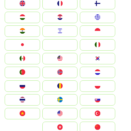
Suomi
France
United Kingdom
Greece
Hrvatska
Magyarország
Indonesia
Israel
India
Italia
JA
Japan
South Korea
Malay
Mexico
Nederland
Norge
Portugal
Polska
România
Россия
Slovensko
Ruoŧŧa
ไทย
Türkiye
United States
Vietnam
中国
中國香港特別行政區