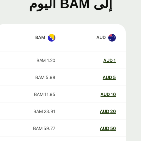
إلى BAM اليوم
BAM
AUD
BAM
1.20
AUD
1
BAM
5.98
AUD
5
BAM
11.95
AUD
10
BAM
23.91
AUD
20
BAM
59.77
AUD
50