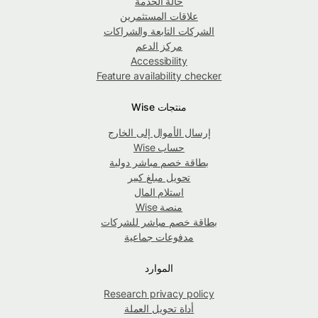
حالة الخدمة
علاقات المستثمرين
الشركات التابعة والشراكات
مركز الدعم
Accessibility
Feature availability checker
منتجات Wise
إرسال الأموال إلى الخارج
حساب Wise
بطاقة خصم مباشر دولية
تحويل مبلغ كبير
استلام المال
منصة Wise
بطاقة خصم مباشر للشركات
مدفوعات جماعية
الموارد
Research privacy policy
أداة تحويل العملة