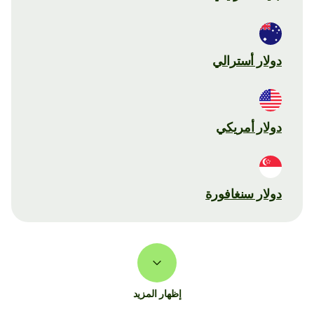
دولار أسترالي
دولار أمريكي
دولار سنغافورة
إظهار المزيد