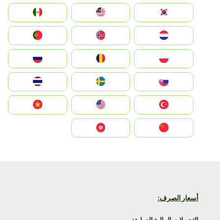
South Korea
Malay
Mexico
Nederland
Norge
Portugal
Polska
România
Россия
Slovensko
Ruoŧŧa
ไทย
Türkiye
United States
Vietnam
中国
中國香港特別行政區
أسعار الصرف:
التحويلات المالية الدولية: