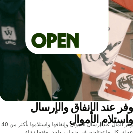
ر عند الإنفاق والإرسال
ستلام الأموال
وفّر المال عند إرسال الأموال وإنفاقها واستلامها بأكثر من 40
لة. كل ما تحتاجه، في حساب واحد، وقتما تشاء.