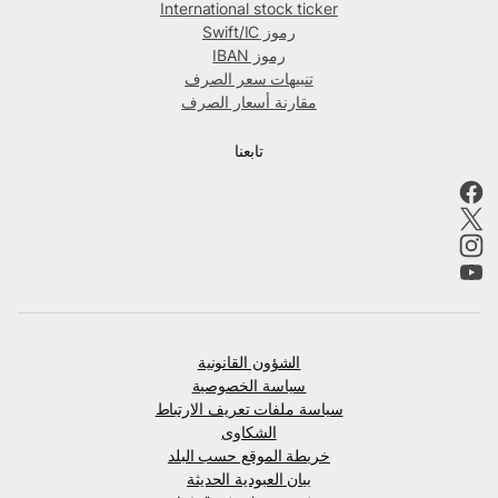
International stock ticker
رموز Swift/IC
رموز IBAN
تنبيهات سعر الصرف
مقارنة أسعار الصرف
تابعنا
الشؤون القانونية
سياسة الخصوصية
سياسة ملفات تعريف الارتباط
الشكاوى
خريطة الموقع حسب البلد
بيان العبودية الحديثة