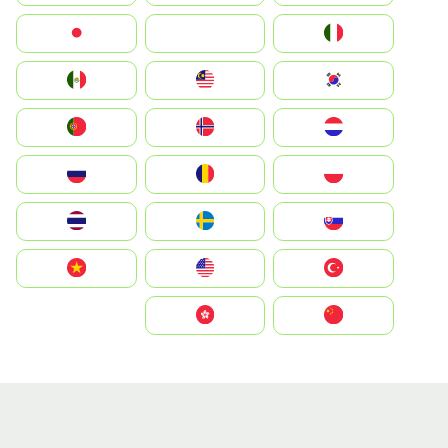
Italia
JA
Japan
South Korea
Malay
Mexico
Nederland
Norge
Portugal
Polska
România
Россия
Slovensko
Ruoŧŧa
ไทย
Türkiye
United States
Vietnam
中国
中國香港特別行政區