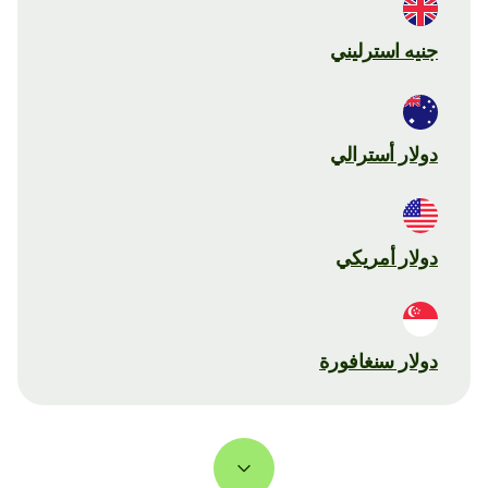
جنيه استرليني
دولار أسترالي
دولار أمريكي
دولار سنغافورة