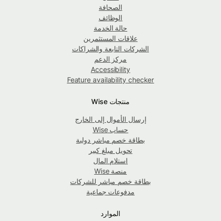
الصحافة
الوظائف
حالة الخدمة
علاقات المستثمرين
الشركات التابعة والشراكات
مركز الدعم
Accessibility
Feature availability checker
منتجات Wise
إرسال الأموال إلى الخارج
حساب Wise
بطاقة خصم مباشر دولية
تحويل مبلغ كبير
استلام المال
منصة Wise
بطاقة خصم مباشر للشركات
مدفوعات جماعية
الموارد