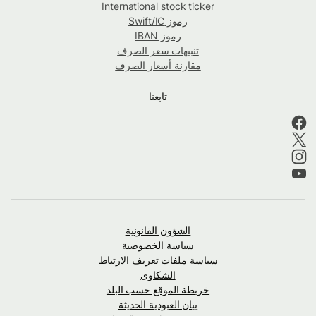
International stock ticker
رموز Swift/IC
رموز IBAN
تنبيهات سعر الصرف
مقارنة أسعار الصرف
تابعنا
الشؤون القانونية
سياسة الخصوصية
سياسة ملفات تعريف الارتباط
الشكاوى
خريطة الموقع حسب البلد
بيان العبودية الحديثة