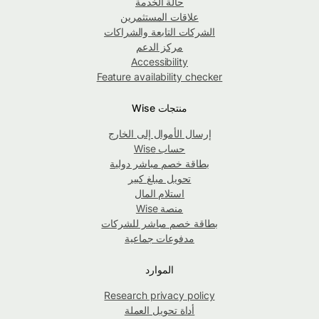
حالة الخدمة
علاقات المستثمرين
الشركات التابعة والشراكات
مركز الدعم
Accessibility
Feature availability checker
منتجات Wise
إرسال الأموال إلى الخارج
حساب Wise
بطاقة خصم مباشر دولية
تحويل مبلغ كبير
استلام المال
منصة Wise
بطاقة خصم مباشر للشركات
مدفوعات جماعية
الموارد
Research privacy policy
أداة تحويل العملة