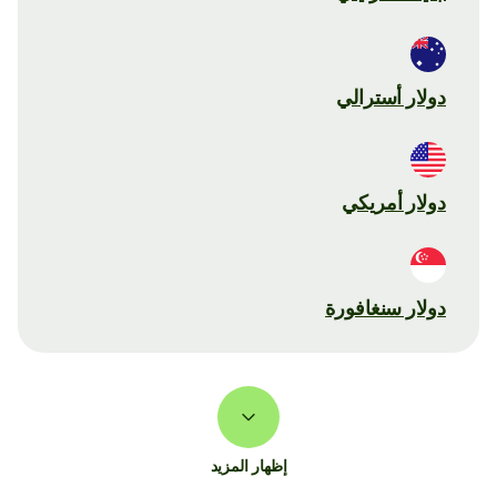
دولار أسترالي
دولار أمريكي
دولار سنغافورة
إظهار المزيد