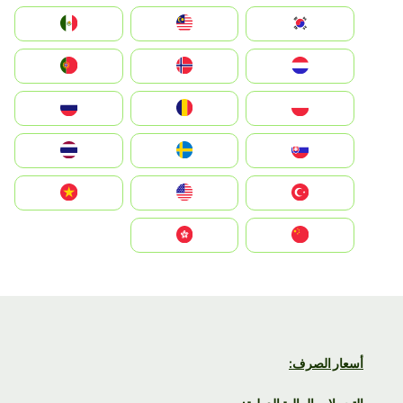
South Korea
Malay
Mexico
Nederland
Norge
Portugal
Polska
România
Россия
Slovensko
Ruoŧŧa
ไทย
Türkiye
United States
Vietnam
中国
中國香港特別行政區
أسعار الصرف: