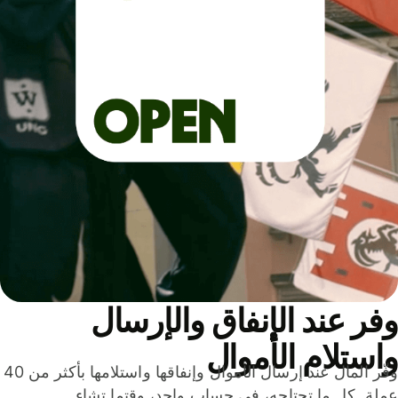
ر عند الإنفاق والإرسال
ستلام الأموال
وفّر المال عند إرسال الأموال وإنفاقها واستلامها بأكثر من 40
لة. كل ما تحتاجه، في حساب واحد، وقتما تشاء.